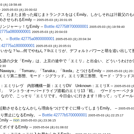
03 (火) 19:58:46
-
2005-05-03 (火) 20:00:02
、たまたま拾った縦じまトランクスをはくEmily。しかしそれは汁親父のもの
せられるEmily --
2005-05-03 (火) 20:01:05
ャーッ！なEmily --
Bottle:427758f700000001
2005-05-03 (火) 19:59:40
42775a0800000001
2005-05-03 (火) 20:04:03
。 --
Bottle:42775a0800000001
2005-05-03 (火) 20:04:34
e:42775a1800000001
2005-05-03 (火) 20:05:01
いかな？\u‥‥何でやねん？\hエミリが、デフォルトパワーと萌を追い出して形を
謎の少女「Emily」は、上京の途中で「エミリ」と出会い、どういうわけか
2:30
waya」「Tomaru」「Tanaka」「Ikeda」とつけるEmily --
2005-05-03 (火) 20:
エミリ第二形態、モード・ジグラッド。エミリ第三形態、モード・ブラッドス。
エミリレヴ 内部機構一新：エミリDV Unknown：エミリX --
2005-05-03 (
」 マントラ･オーバードライブ搭載のエミリ13「戦」 ヴードゥー･ベクター
ので、こっそり「エミリです。今日会いに行きます！待って」ってメールを投げ込
動させるとなんかしら理由をつけてすぐに帰ってしまうEmily。 --
2005-05-03
止になるEmily。 --
Bottle:42777b5700000001
2005-05-03 (火) 22:25:17
ly --
non
2005-05-03 (火) 23:36:15
するEmily --
2005-05-04 (水) 01:08:02