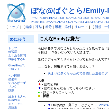
ぽな@ばぐとら/Emily-
./?%E3%81%BD%E3%81%AA%40%E3%81%B0%E3%81
Phase4/%E8%A8%AD%E5%AE%9A%E3%83%A1%E3%
[
トップ
] [
編集
|
凍結
|
差分
|
履歴
|
添付
|
リロード
] [
新規
|
一
こんなEmilyは嫌だ
†
めにゅう
トップ
もはや各所でおなじみとなったような気もする「
練習場
今回はE/P4をいじっていただきます。
よくある質問
雑談をする丘
別にテディもエミリオもいじってもかまわんです
GhostHowTo
……なお、採用されても知りませんよ？
仕様メモ
あまりに多くなったので分割した過去ログ
へパ同盟
整備班
凡例
でべろぱーず
★
- 座布団1枚
リンク
▼
- 座布団みんなもってっちゃいなさい
投票
●
- おと～さんこ～し～ん
■
-
採用
編集する方へ
InterWiki
エイリアス
▼
Emily役は、藤田まことかえ？ --
Bottle:
用語集