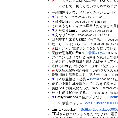
★
「エミリは本当は犬だから…わふぅ」と、こ
そして、気付かないフリをするテディ
一歩間違うとワカメちゃんみたいなEmily -
▼
褌Emily --
2005-05-04 (水) 14:14:06
▼
釘樽Emily --
2005-05-04 (水) 14:14:15
うにゅうをレティクル座星人だと信じて疑わず
▼
ふたなりEmily --
2005-05-04 (水) 22:44:25
▼
えなりEmily --
2005-05-05 (木) 19:15:17
目を離すとエミリ(3)に戻ってる。 --
2005-05
た～らこ～ た～らこ～ --
2005-05-06 (金) 09:3
★
ほっとくと電波ソングを延々歌っている -
実は金毛九尾のEmily --
青葉のぞみ
2005-05-
アイコン化されている時間帯を集計して長
こそこ前に証拠隠滅と言わんばかりにアイコン
逃げるEmily、逃げるエミリオ、逃げるテ
★
ガス漏れ警報機が作動したのでガスの元
攻撃用超射程衛星エミリ砲６号 --
2005-05-19
▼
日本放屁協会・会長 --
Bottle
2005-05-21 (土
寝ている間に耳を齧られて、起きて鏡を見て真
実はSSPの擬人化だったEmily --
2005-06-03 
ただし炎は尻からでる。 --
2005-06-05 (日) 14:
▼
Emily/Pancho4？誰がヅラだッ！ --
Bott
伊藤エミリ --
Bottle:42bcacda00000
Emily/Puppuku4 --
Bottle:42bcacda000000
EP/4さんはエピフォンさんですよね。電子