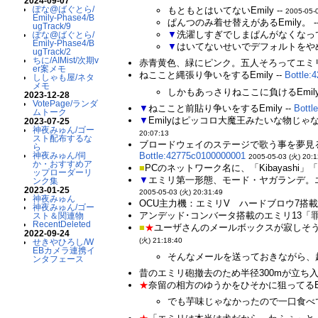
2024-09-07
ぽな@ばぐとら/
もともとはいてないEmily --
2005-05-
Emily-Phase4/B
ぱんつのみ着せ替えがあるEmily。 -
ugTrack/9
▼
洗濯しすぎでしまぱんがなくなって
ぽな@ばぐとら/
Emily-Phase4/B
▼
はいてないせいでデフォルトをやめさ
ugTrack/2
ちに/AIMist/次期v
赤青黄色、緑にピンク。五人そろってエミリンジ
er案メモ
ねここと縄張り争いをするEmily --
Bottle:
ししゃも屋/ネタ
メモ
しかもあっさりねここに負けるEmily
2023-12-28
VotePage/ランダ
▼
ねここと前貼り争いをするEmily --
Bottl
ムトーク
▼
Emilyはピッコロ大魔王みたいな物じゃな
2023-07-25
神夜みゅん/ゴー
20:07:13
スト配布するな
ブロードウェイのステージで歌う事を夢見る
ら
Bottle:42775c0100000001
神夜みゅん/伺
2005-05-03 (火) 20:1
か・おすすめア
■
PCのネットワーク名に、「Kibayashi」「Na
ップローダーリ
▼
エミリ第一形態、モード・ヤガランデ。
ンク集
2023-01-25
2005-05-03 (火) 20:31:49
神夜みゅん
OCU主力機：エミリV ハードブロウ7搭載：
神夜みゅん/ゴー
アンデッド･コンバータ搭載のエミリ13「罪
スト＆関連物
RecentDeleted
■
★
ユーザさんのメールボックスが寂しそうな
2022-09-24
(火) 21:18:40
せきやひろし/W
EBカメラ連携イ
そんなメールを送っておきながら、起
ンタフェース
昔のエミリ砲撤去のため半径300mが立ち入り禁
★
奈留の相方のゆうかをひそかに狙ってるEmi
でも芋味じゃなかったので一口食べてポイ