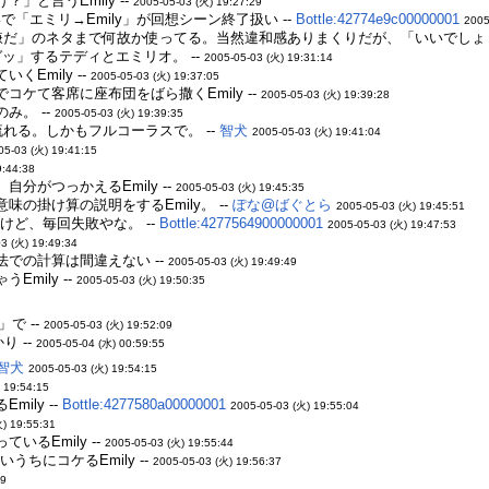
と言うEmily --
2005-05-03 (火) 19:27:29
で「エミリ→Emily」が回想シーン終了扱い --
Bottle:42774e9c00000001
2005
だ」のネタまで何故か使ってる。当然違和感ありまくりだが、「いいでしょ！」と
ガッ」するテディとエミリオ。 --
2005-05-03 (火) 19:31:14
Emily --
2005-05-03 (火) 19:37:05
ケて客席に座布団をばら撒くEmily --
2005-05-03 (火) 19:39:28
み。 --
2005-05-03 (火) 19:39:35
流れる。しかもフルコーラスで。 --
智犬
2005-05-03 (火) 19:41:04
05-03 (火) 19:41:15
9:44:38
分がつっかえるEmily --
2005-05-03 (火) 19:45:35
の掛け算の説明をするEmily。 --
ぽな@ばぐとら
2005-05-03 (火) 19:45:51
やけど、毎回失敗やな。 --
Bottle:4277564900000001
2005-05-03 (火) 19:47:53
3 (火) 19:49:34
での計算は間違えない --
2005-05-03 (火) 19:49:49
mily --
2005-05-03 (火) 19:50:35
で --
2005-05-03 (火) 19:52:09
 --
2005-05-04 (水) 00:59:55
智犬
2005-05-03 (火) 19:54:15
 19:54:15
ily --
Bottle:4277580a00000001
2005-05-03 (火) 19:55:04
火) 19:55:31
るEmily --
2005-05-03 (火) 19:55:44
ちにコケるEmily --
2005-05-03 (火) 19:56:37
19