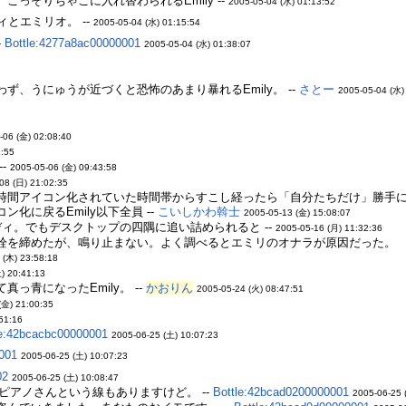
っそりちゃこに入れ替わられるEmily --
2005-05-04 (水) 01:13:52
とエミリオ。 --
2005-05-04 (水) 01:15:54
-
Bottle:4277a8ac00000001
2005-05-04 (水) 01:38:07
、うにゅうが近づくと恐怖のあまり暴れるEmily。 --
さとー
2005-05-04 (水)
-06 (金) 02:08:40
9:55
-
2005-05-06 (金) 09:43:58
08 (日) 21:02:35
時間アイコン化されていた時間帯からすこし経ったら「自分たちだけ」勝手
化に戻るEmily以下全員 --
こいしかわ斡士
2005-05-13 (金) 15:08:07
ディ。でもデスクトップの四隅に追い詰められると --
2005-05-16 (月) 11:32:36
栓を締めたが、鳴り止まない。よく調べるとエミリのオナラが原因だった。
 (木) 23:58:18
) 20:41:13
っ青になったEmily。 --
かおりん
2005-05-24 (火) 08:47:51
(金) 21:00:35
51:16
le:42bcacbc00000001
2005-06-25 (土) 10:07:23
001
2005-06-25 (土) 10:07:23
02
2005-06-25 (土) 10:08:47
ピアノさんという線もありますけど。 --
Bottle:42bcad0200000001
2005-06-25 