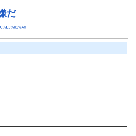
は嫌だ
8C%E3%81%A0