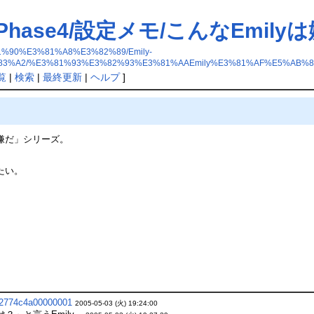
Phase4/設定メモ/こんなEmily
%90%E3%81%A8%E3%82%89/Emily-
83%A2/%E3%81%93%E3%82%93%E3%81%AAEmily%E3%81%AF%E5%AB%
覧
|
検索
|
最終更新
|
ヘルプ
]
嫌だ」シリーズ。
たい。
42774c4a00000001
2005-05-03 (火) 19:24:00