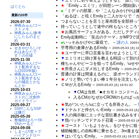
▼
エミリに切り替えようとすると「誰だっけ？」
★
「Emily→エミリ」が回想シーン開始扱い
ばぐとら
●
「ミディの部屋」や「こんなみかげやは嫌
最新の20件
「ぬるぽ」と呟くEmilyと二人がかりで「
つまらないことを言うと座布団を全部持っていく
2026-07-30
神夜みゅん/ゴー
持っていこうとして途中の何もないところでコ
ストメモ
★
お風呂サーフェスがある。ただしテディの
神夜みゅん/参考
にしたものまと
Emily起動時に「笑点のテーマ」がMP3で
め
●
いっそみかげやに吸収で。 --
謎の人
2005-
2026-03-31
芋専用の倉庫があるEmily --
せきやひろし/そ
2005-05-03 (火) 1
れはあなたで
★
ユーザーに早口言葉を言わせようとして、自
す！の仕様
▼
エミリオに掛け算を教える時誤って別の意味
2025-11-30
種ちゃんやピーコを狙ってるEmily。\uせ
神夜みゅん/ゴー
スト配布するな
★
所長さんにダメ出しするEmily --
2005-05-0
ら(2020年版)
普通の計算は間違えるのに、逆ポーランド法
神夜みゅん/ゴー
スト配布するな
★
ノリと勢いでうまい棒１年分を注文しちゃうE
らの補足とかな
ＣＭが入るEmily --
2005-05-03 (火) 19:51:32
んとか
2025-10-03
▼
CMは当然「■オカモトコンドーム」
神夜みゅん/ゴー
入るCMがなぜかCROWのものばっかり
ストの二次創作
ガイドライン
★
気がついたら\uに立ってる所長さん。 --
2025-09-27
SSP/こんなSSP
▼
ドナルドと仲がいいEmily --
2005-05-03 (火)
は嫌だ
▼
人の掲示板にエッチな宣伝書き込みをするEm
2025-05-26
▼
指パッチンでドナルド召還 --
整備班/はろーYA
2005-05-03 (
YAわーるど
★
ゴースト「いもようかん」をひそかに狙ってい
2024-09-08
補助輪無しの自転車に乗せると、3m進まないう
しまへび/里々で
ハイアンドロー
▼
はいてないEmily。 --
2005-05-03 (火) 19:57: