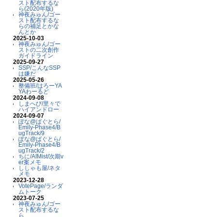
スト配布するな
ら(2020年版)
神夜みゅん/ゴー
スト配布するな
らの補足とかな
んとか
2025-10-03
神夜みゅん/ゴー
ストの二次創作
ガイドライン
2025-09-27
SSP/こんなSSP
は嫌だ
2025-05-26
整備班/はろーYA
YAわーるど
2024-09-08
しまへび/里々で
ハイアンドロー
2024-09-07
ぽな@ばぐとら/
Emily-Phase4/B
ugTrack/9
ぽな@ばぐとら/
Emily-Phase4/B
ugTrack/2
ちに/AIMist/次期v
er案メモ
ししゃも屋/ネタ
メモ
2023-12-28
VotePage/ランダ
ムトーク
2023-07-25
神夜みゅん/ゴー
スト配布するな
ら