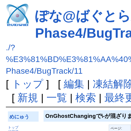
ぽな@ばぐとら/E
Phase4/BugTra
./?
%E3%81%BD%E3%81%AA%40%
Phase4/BugTrack/11
[
トップ
] [
編集
|
凍結解
[
新規
|
一覧
|
検索
|
最終
OnGhostChangingで\-が混ざり
めにゅう
トップ
ページ: