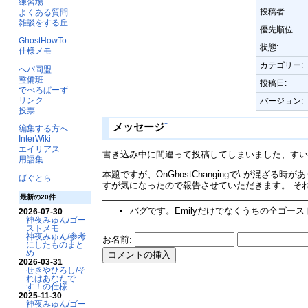
練習場
投稿者:
よくある質問
雑談をする丘
優先順位:
GhostHowTo
状態:
仕様メモ
カテゴリー:
へパ同盟
整備班
投稿日:
でべろぱーず
リンク
バージョン:
投票
†
メッセージ
編集する方へ
InterWiki
エイリアス
書き込み中に間違って投稿してしまいました、す
用語集
本題ですが、OnGhostChangingで\-が混ざ
ばぐとら
すが気になったので報告させていただきます。 そ
最新の20件
バグです。Emilyだけでなくうちの全ゴース
2026-07-30
神夜みゅん/ゴー
ストメモ
神夜みゅん/参考
お名前:
にしたものまと
め
2026-03-31
せきやひろし/そ
れはあなたで
す！の仕様
2025-11-30
神夜みゅん/ゴー