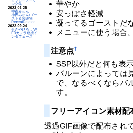
ップローダーリ
華やか
ンク集
2023-01-25
安っぽさ軽減
神夜みゅん
神夜みゅん/ゴー
スト＆関連物
凝ってるゴーストだ
RecentDeleted
2022-09-24
せきやひろし/W
メニューに使う場合
EBカメラ連携イ
ンタフェース
†
注意点
SSP以外だと何も表
バルーンによっては
で、なるべくならバ
す。
フリーアイコン素材配
透過GIF画像で配布さ