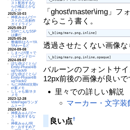
スト配布するな
らの補足とかな
「ghost\master\i
んとか
2025-10-03
神夜みゅん/ゴー
ならこう書く。
ストの二次創作
ガイドライン
2025-09-27
SSP/こんなSSP
\_b[img/maru.png,inline]
は嫌だ
2025-05-26
整備班/はろーYA
透過させたくない画像な
YAわーるど
2024-09-08
しまへび/里々で
ハイアンドロー
\_b[img/maru.png,inline,opaque]
2024-09-07
ぽな@ばぐとら/
バルーンのフォントサイ
Emily-Phase4/B
ugTrack/9
ぽな@ばぐとら/
12px前後の画像が良い
Emily-Phase4/B
ugTrack/2
ちに/AIMist/次期v
er案メモ
里々での詳しい解説
ししゃも屋/ネタ
メモ
2023-12-28
マーカー・文字装飾関
VotePage/ランダ
ムトーク
2023-07-25
神夜みゅん/ゴー
スト配布するな
†
良い点
ら
神夜みゅん/伺
か・おすすめア