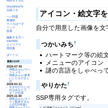
雑談をする丘
GhostHowTo
仕様メモ
アイコン・絵文字
へパ同盟
整備班
でべろぱーず
自分で用意した画像を文
リンク
投票
編集する方へ
InterWiki
†
つかいみち
エイリアス
用語集
ハートマーク等の絵
ばぐとら
メニューのアイコン
最新の20件
2026-07-30
謎の言語をしゃべっ
神夜みゅん/ゴー
ストメモ
神夜みゅん/参考
にしたものまと
め
†
やりかた
2026-03-31
せきやひろし/そ
れはあなたで
す！の仕様
SSP専用タグです。
2025-11-30
神夜みゅん/ゴー
スト配布するな
ら(2020年版)
神夜みゅん/ゴー
\_b[画像ファイルパス,inline]