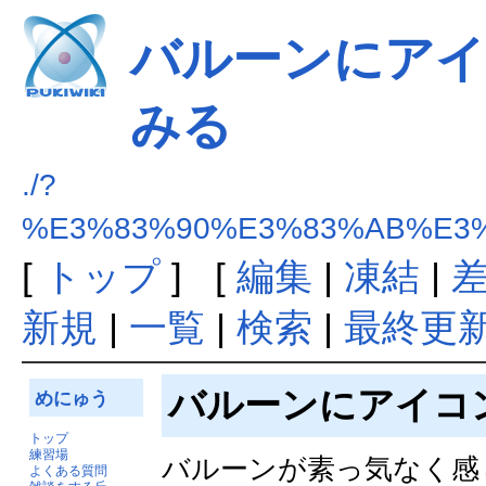
バルーンにアイ
みる
./?
%E3%83%90%E3%83%AB%E3
[
トップ
] [
編集
|
凍結
|
新規
|
一覧
|
検索
|
最終更
バルーンにアイコ
めにゅう
トップ
練習場
バルーンが素っ気なく感
よくある質問