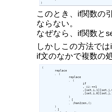
）
このとき、if関数の
ならない。
なぜなら、if関数と
しかしこの方法では
if文のなかで複数
（

	replace

	、（

		replace

		、（

			if

			,（i）==1

			,[set､i､1][set､j､0]

			,[set､i､0][set､j､1]

		）

		、[

		、（han2zen,(）

	）

	、]
