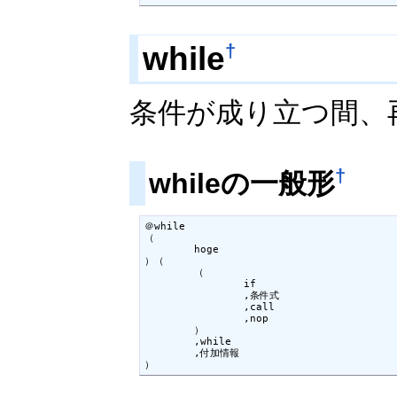
while
†
条件が成り立つ間、
†
whileの一般形
＠while

（

	hoge

）（

	（

		if

		,条件式

		,call

		,nop

	）

	,while

	,付加情報

）