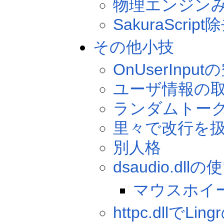
物理エンジン
SakuraScript
その他小技
OnUserInput
ユーザ情報の
ランダムトー
里々で改行を
別人格
dsaudio.dll
マウスホイ
httpc.dllでL