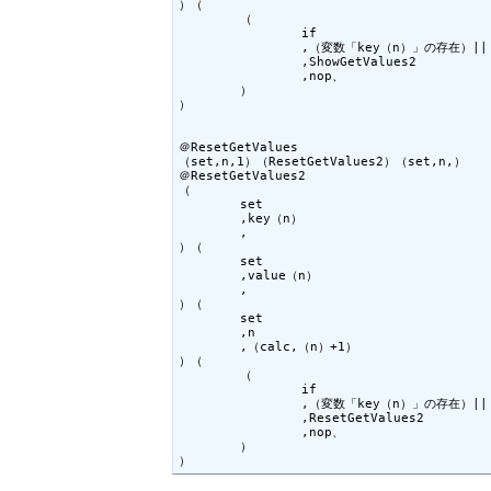
）（

	（

		if

		,（変数「key（n）」の存在）||（変数「value（n）」の存在）

		,ShowGetValues2

		,nop、

	）

）

＠ResetGetValues

（set,n,1）（ResetGetValues2）（set,n,）

＠ResetGetValues2

（

	set

	,key（n）

	,

）（

	set

	,value（n）

	,

）（

	set

	,n

	,（calc,（n）+1）

）（

	（

		if

		,（変数「key（n）」の存在）||（変数「value（n）」の存在）

		,ResetGetValues2

		,nop、

	）

）