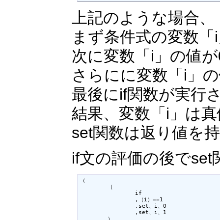
上記のような場合、
まず条件式の変数「
次に変数「i」の値が
さらにに変数「i」
最後にif関数が実行
結果、変数「i」は
set関数は返り値を
if文の評価の後でs
（

	（

		if

		,（i）==1

		,set、i、0

		,set、i、1

	）
