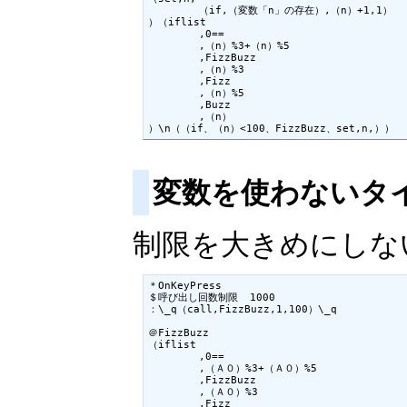
	（if,（変数「n」の存在）,（n）+1,1）

）（iflist

	,0==

	,（n）%3+（n）%5

	,FizzBuzz

	,（n）%3

	,Fizz

	,（n）%5

	,Buzz

	,（n）

）\n（（if、（n）<100、FizzBuzz、set,n,））
変数を使わないタ
制限を大きめにしな
＊OnKeyPress

＄呼び出し回数制限	1000

：\_q（call,FizzBuzz,1,100）\_q

＠FizzBuzz

（iflist

	,0==

	,（Ａ０）%3+（Ａ０）%5

	,FizzBuzz

	,（Ａ０）%3

	,Fizz
