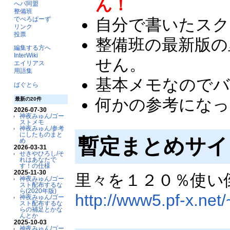
ん！
へパ同盟
整備班
自分で書いたス
でべろぱーず
リンク
投票
整備班の最新版の里
編集する方へ
InterWiki
せん。
エイリアス
用語集
基本メモなのでバ
ばぐとら
何かの参考になっ
最新の20件
2026-07-30
神夜みゅん/ゴー
ストメモ
神夜みゅん/参考
にしたものまと
暫定まとめサイ
め
2026-03-31
せきやひろし/そ
れはあなたで
す！の仕様
2025-11-30
里々を１２０％使い
神夜みゅん/ゴー
スト配布するな
ら(2020年版)
http://www5.pf-x.net/
神夜みゅん/ゴー
スト配布するな
らの補足とかな
んとか
2025-10-03
神夜みゅん/ゴー