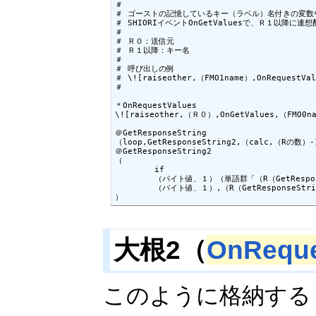
＃

＃ ゴーストの記憶しているキー（ラベル）名付きの変数
＃ SHIORIイベントOnGetValuesで、Ｒ１以降に連
＃ 

＃ Ｒ０：送信元

＃ Ｒ１以降：キー名

＃ 

＃ 呼び出しの例

＃ \![raiseother,（FMO1name）,OnRequestVal
＃ 

＊OnRequestValues

\![raiseother,（Ｒ０）,OnGetValues,（FMO0na
＠GetResponseString

（loop,GetResponseString2,（calc,（Rの数）-
＠GetResponseString2

（

	if

	（バイト値、１）（単語群「（R（GetResponseString2カウンタ））」の存在）

	（バイト値、１）,（R（GetResponseString2カウンタ））=（（R（GetResponseString2カウンタ）））

）
大根2（
OnReque
このように格納する