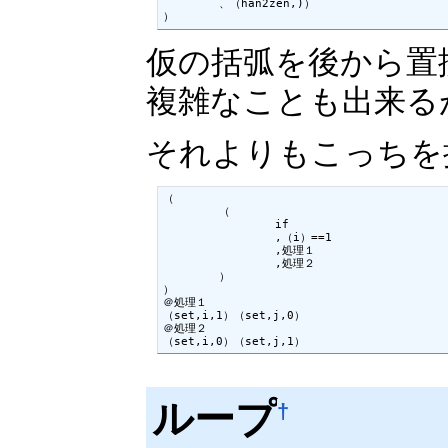
	、（han2zen,)）

）
仮の括弧を後から置
複雑なことも出来る
それよりもこっちを
（

	（

		if

		,（i）==1

		,処理１

		,処理２

	）

）

＠処理１

（set,i,1）（set,j,0）

＠処理２

（set,i,0）（set,j,1）
ループ
†