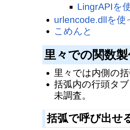
LingrAPI
urlencode.d
こめんと
里々での関数製
里々では内側の括
括弧内の行頭タブ
未調査。
括弧で呼び出せ