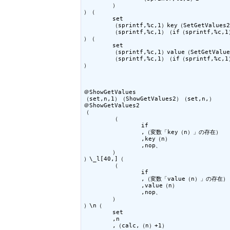
	）

）（

	set

	（sprintf,%c,1）key（SetGetValues2カウンタ）

	（sprintf,%c,1）（if（sprintf,%c,1）（変数「Ｓ０」の存在）（sprintf,%c,1）（Ｓ０））

）（

	set

	（sprintf,%c,1）value（SetGetValues2カウンタ）

	（sprintf,%c,1）（if（sprintf,%c,1）（変数「Ｓ１」の存在）（sprintf,%c,1）（Ｓ１））

）

＠ShowGetValues

（set,n,1）（ShowGetValues2）（set,n,）

＠ShowGetValues2

（

	（

		if

		,（変数「key（n）」の存在）

		,key（n）

		,nop、

	）

）\_l[40,]（

	（

		if

		,（変数「value（n）」の存在）

		,value（n）

		,nop、

	）

）\n（

	set

	,n

	,（calc,（n）+1）
