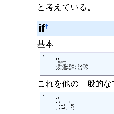
と考えている。
if
†
基本
（

	if

	,条件式

	,真の場合表示する文字列

	,偽の場合表示する文字列

）
これを他の一般的な
（

	if

	,（i）==1

	,（set,i,0）

	,（set,i,1）

）