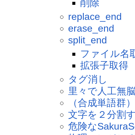
削除
replace_end
erase_end
split_end
ファイル名
拡張子取得
タグ消し
里々で人工無
（合成単語群
文字を２分割
危険なSakura