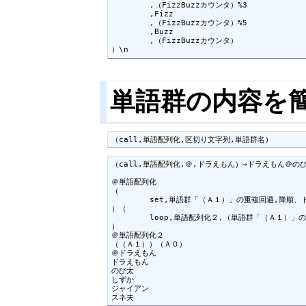
	,（FizzBuzzカウンタ）%3

	,Fizz

	,（FizzBuzzカウンタ）%5

	,Buzz

	,（FizzBuzzカウンタ）

）\n
単語群の内容を
（call,単語配列化,区切り文字列,単語群名）
（call,単語配列化,＠,ドラえもん）→ドラえもん＠の
＠単語配列化

（

	set,単語群「（Ａ１）」の重複回避,降順、トーク中

）（

	loop,単語配列化２,（単語群「（Ａ１）」の数）

）

＠単語配列化２

（（Ａ１））（Ａ０）

＠ドラえもん

ドラえもん

のび太

しずか

ジャイアン

スネ夫