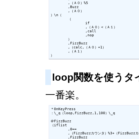
	,（Ａ０）%5

	,Buzz

	,（Ａ０）

）\n（

	（

		if

		,（Ａ０）<（Ａ１）

		,call

		,nop

	）

	,FizzBuzz

	,（calc,（Ａ０）+1）

	,（Ａ１）

）
loop関数を使うタ
一番楽。
＊OnKeyPress

：\_q（loop,FizzBuzz,1,100）\_q

＠FizzBuzz

（iflist

	,0==

	,（FizzBuzzカウンタ）%3+（FizzBuzzカウンタ）%5

	,FizzBuzz
