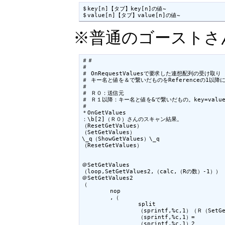
＄key[n]【タブ】key[n]の値~

＄value[n]【タブ】value[n]の値~
※普通のゴーストさ
＃＃

＃ 

＃ OnRequestValuesで要求した連想配列の受け取り

＃ キー名と値を＆で繋いだものをReferenceの1以降に
＃ 

＃ Ｒ０：送信元

＃ Ｒ１以降：キー名と値を&で繋いだもの。key=value
＃ 

＊OnGetValues

：\b[2]（Ｒ０）さんのスキャン結果。

（ResetGetValues）

（SetGetValues）

\_q（ShowGetValues）\_q

（ResetGetValues）

＠SetGetValues

（loop,SetGetValues2,（calc,（Rの数）-1））

＠SetGetValues2

（

	nop

	,（

		split

		（sprintf,%c,1）（Ｒ（SetGetValues2カウンタ））

		（sprintf,%c,1）=

		（sprintf,%c,1）2
