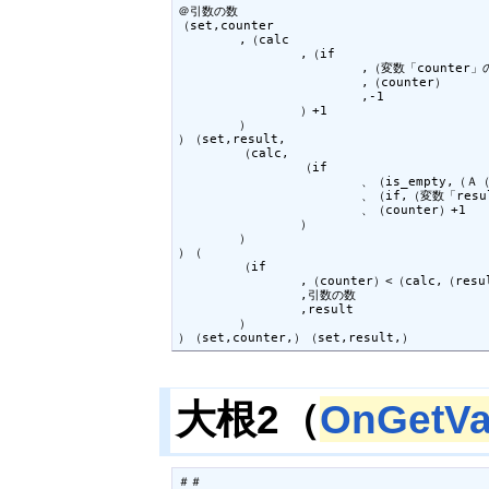
＠引数の数

（set,counter

	,（calc

		,（if

			,（変数「counter」の存在）

			,（counter）

			,-1

		）+1

	）

）（set,result,

	（calc,

		（if

			、（is_empty,（Ａ（counter）））

			、（if,（変数「result」の存在）,（result）,1）

			、（counter）+1

		）

	）

）（

	（if

		,（counter）<（calc,（result）+5）

		,引数の数

		,result

	）

）（set,counter,）（set,result,）
大根2（
OnGetVa
＃＃
