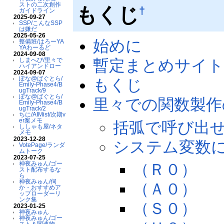
ストの二次創作
もくじ
†
ガイドライン
2025-09-27
SSP/こんなSSP
は嫌だ
2025-05-26
始めに
整備班/はろーYA
YAわーるど
2024-09-08
暫定まとめサイ
しまへび/里々で
ハイアンドロー
2024-09-07
ぽな@ばぐとら/
もくじ
Emily-Phase4/B
ugTrack/9
ぽな@ばぐとら/
里々での関数製作
Emily-Phase4/B
ugTrack/2
ちに/AIMist/次期v
er案メモ
括弧で呼び出
ししゃも屋/ネタ
メモ
2023-12-28
システム変数
VotePage/ランダ
ムトーク
2023-07-25
神夜みゅん/ゴー
（Ｒ０）
スト配布するな
ら
神夜みゅん/伺
（Ａ０）
か・おすすめア
ップローダーリ
ンク集
（Ｓ０）
2023-01-25
神夜みゅん
神夜みゅん/ゴー
スト＆関連物