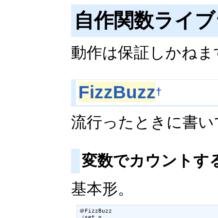
自作関数ライブ
動作は保証しかねま
FizzBuzz
†
流行ったときに書い
変数でカウントす
基本形。
＠FizzBuzz

（set,n,
