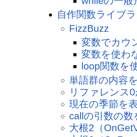
whileの一般
自作関数ライブラ
FizzBuzz
変数でカウ
変数を使わ
loop関数
単語群の内容
リファレンス
現在の季節を
callの引数
大根2（OnGet