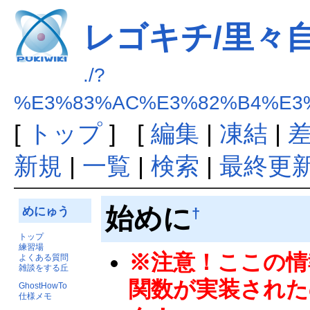
レゴキチ/里々
./?
%E3%83%AC%E3%82%B4%E3
[
トップ
] [
編集
|
凍結
|
新規
|
一覧
|
検索
|
最終更
始めに
めにゅう
†
トップ
練習場
※注意！ここの情報
よくある質問
雑談をする丘
関数が実装された
GhostHowTo
仕様メモ