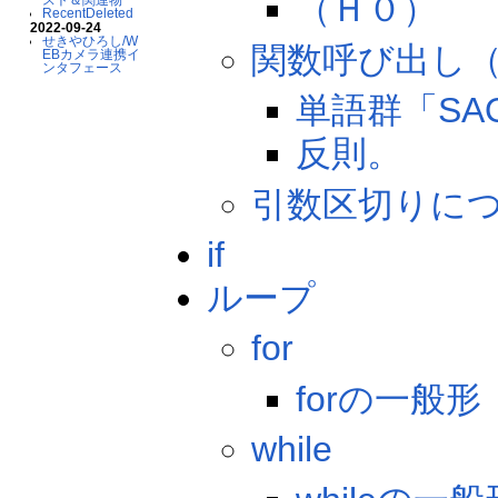
（Ｈ０）
RecentDeleted
2022-09-24
せきやひろし/W
関数呼び出し（c
EBカメラ連携イ
ンタフェース
単語群「SA
反則。
引数区切りに
if
ループ
for
forの一般形
while