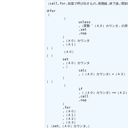
（call,for,括弧で呼び出すもの,初期値,終了値,増加
＠for

（

	（

		unless

		,（変数「（Ａ０）カウンタ」の存在）

		,set

		,nop

	）

	,（Ａ０）カウンタ

	,（Ａ１）

）（

	（Ａ０）

）（

	set

	,（Ａ０）カウンタ

	,（

		calc

		,（（Ａ０）カウンタ）+（Ａ３）

	）

）（

	（

		if

		,（（Ａ０）カウンタ）<=（Ａ２）

		,call

		,nop

	）

	,for

	,（Ａ０）

	,（Ａ１）

	,（Ａ２）

	,（Ａ３）

）（set,（Ａ０）カウンタ,）