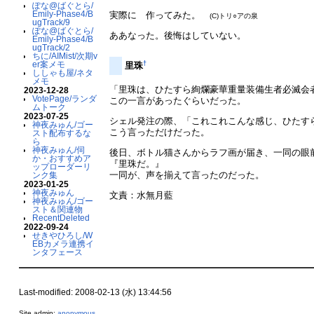
ぽな@ばぐとら/
Emily-Phase4/B
実際に 作ってみた。
(C)トリ○アの泉
ugTrack/9
ぽな@ばぐとら/
ああなった。後悔はしていない。
Emily-Phase4/B
ugTrack/2
ちに/AIMist/次期v
†
er案メモ
里珠
ししゃも屋/ネタ
メモ
「里珠は、ひたすら絢爛豪華重量装備生者必滅会
2023-12-28
VotePage/ランダ
この一言があったぐらいだった。
ムトーク
2023-07-25
シェル発注の際、「これこれこんな感じ、ひたす
神夜みゅん/ゴー
こう言っただけだった。
スト配布するな
ら
神夜みゅん/伺
後日、ボトル猫さんからラフ画が届き、一同の眼
か・おすすめア
『里珠だ。』
ップローダーリ
一同が、声を揃えて言ったのだった。
ンク集
2023-01-25
神夜みゅん
文責：水無月藍
神夜みゅん/ゴー
スト＆関連物
RecentDeleted
2022-09-24
せきやひろし/W
EBカメラ連携イ
ンタフェース
Last-modified: 2008-02-13 (水) 13:44:56
Site admin:
anonymous