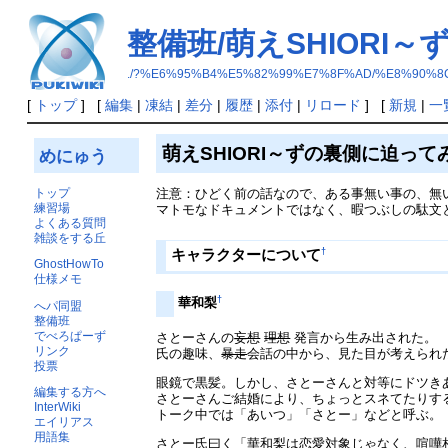
整備班/萌えSHIORI～
./?%E6%95%B4%E5%82%99%E7%8F%AD/%E8%90%
[
トップ
] [
編集
|
凍結
|
差分
|
履歴
|
添付
|
リロード
] [
新規
|
一
萌えSHIORI～ずの裏側に迫って
めにゅう
トップ
注意：ひどく前の話なので、ある事無い事の、無
練習場
マトモなドキュメントではなく、暇つぶしの駄文
よくある質問
雑談をする丘
†
キャラクターについて
GhostHowTo
仕様メモ
†
華和梨
へパ同盟
整備班
でべろぱーず
さとーさんの
妄想
理想
発言から生み出された。
リンク
氏の趣味、
暴走
会話の中から、見た目が考えられ
投票
眼鏡で黒髪。しかし、さとーさんと対等にドツき
編集する方へ
さとーさんご結婚により、ちょっとスネてたりす
InterWiki
トーク中では「あいつ」「さとー」などと呼ぶ。
エイリアス
用語集
さとー氏曰く「華和梨は恋愛対象じゃなく、喧嘩