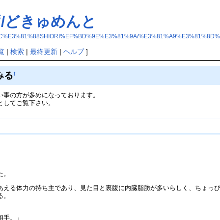
ず/どきゅめんと
8C%E3%81%88SHIORI%EF%BD%9E%E3%81%9A/%E3%81%A9%E3%81%8D
覧
|
検索
|
最終更新
|
ヘルプ
]
みる
†
い事の方が多めになっております。
としてご覧下さい。
た。
あえる体力の持ち主であり、見た目と裏腹に内臓脂肪が多いらしく、ちょっ
る。
相手。」