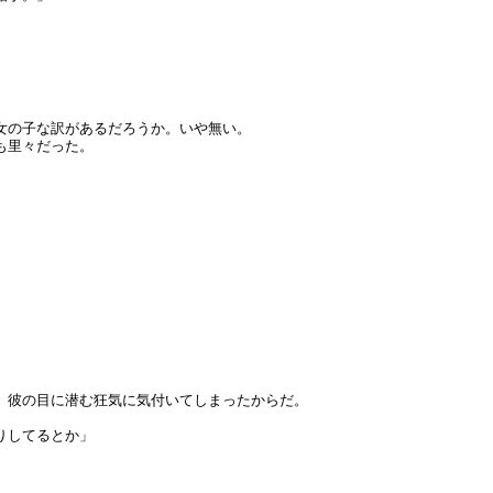
女の子な訳があるだろうか。いや無い。
も里々だった。
。
。彼の目に潜む狂気に気付いてしまったからだ。
りしてるとか」