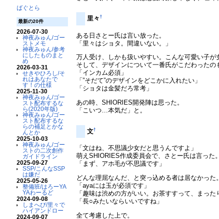
ばぐとら
†
里々
最新の20件
2026-07-30
ある日さとー氏は言い放った。
神夜みゅん/ゴー
「里々はショタ。間違いない。」
ストメモ
神夜みゅん/参考
にしたものまと
万人受け、しかも扱いやすい。こんな可愛い子が
め
そして、デザインについて一番氏がこだわったの
2026-03-31
「インカム必須」
せきやひろし/そ
れはあなたで
「”そだて”のデザインをどこかに入れたい」
す！の仕様
「ショタは金髪だろ常考」
2025-11-30
神夜みゅん/ゴー
あの時、SHIORIES開発陣は思った。
スト配布するな
ら(2020年版)
「こいつ…本気だ」と。
神夜みゅん/ゴー
スト配布するな
らの補足とかな
†
文
んとか
2025-10-03
神夜みゅん/ゴー
「文はね、不思議少女だと思うんですよ」
ストの二次創作
萌えSHIORIES作成委員会で、さとー氏は言った
ガイドライン
2025-09-27
「まず、アホ毛が不思議です」
SSP/こんなSSP
は嫌だ
どんな理屈なんだ、と突っ込める者は居なかった
2025-05-26
「ayaには玉が必須です」
整備班/はろーYA
YAわーるど
「趣味は渋めの方がいい。お茶すすって、まった
2024-09-08
「長○みたいならいいですね」
しまへび/里々で
ハイアンドロー
全て考慮した上で。
2024-09-07