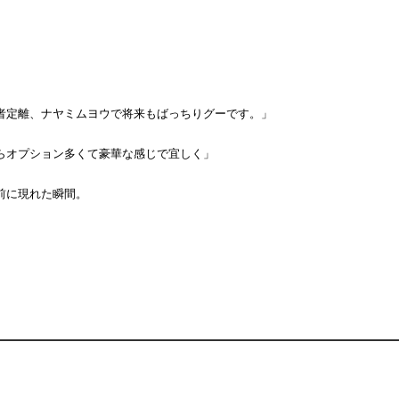
者定離、ナヤミムヨウで将来もばっちりグーです。」
らオプション多くて豪華な感じで宜しく」
前に現れた瞬間。