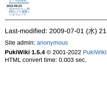
RecentDeleted
2022-09-24
せきやひろし/W
EBカメラ連携イ
ンタフェース
Last-modified: 2009-07-01 (水) 21
Site admin:
anonymous
PukiWiki 1.5.4
© 2001-2022
PukiWik
HTML convert time: 0.003 sec.