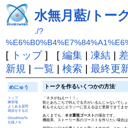
水無月藍/トー
./?
%E6%B0%B4%E7%84%A1%E6
[
トップ
] [
編集
|
凍結
|
新規
|
一覧
|
検索
|
最終更
トークを作るいくつかの方法
†
めにゅう
トップ
「ネタがねえー！！」
練習場
割とあちこちで叫んでる方がいるんじゃないでし
よくある質問
私もそんなにエラソーに言えるほど更新できてま
雑談をする丘
あくまでも、
ネタ重視ゴースト
の場合です。
GhostHowTo
機能系、ストーリー系のゴーストを作りたい場合
仕様メモ