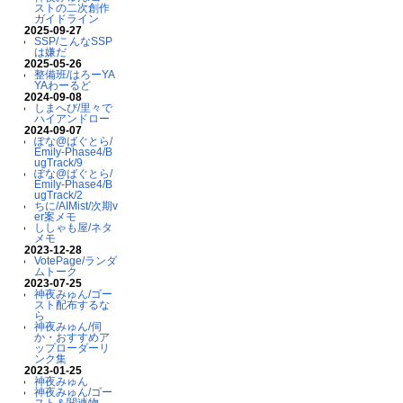
ストの二次創作
ガイドライン
2025-09-27
SSP/こんなSSP
は嫌だ
2025-05-26
整備班/はろーYA
YAわーるど
2024-09-08
しまへび/里々で
ハイアンドロー
2024-09-07
ぽな@ばぐとら/
Emily-Phase4/B
ugTrack/9
ぽな@ばぐとら/
Emily-Phase4/B
ugTrack/2
ちに/AIMist/次期v
er案メモ
ししゃも屋/ネタ
メモ
2023-12-28
VotePage/ランダ
ムトーク
2023-07-25
神夜みゅん/ゴー
スト配布するな
ら
神夜みゅん/伺
か・おすすめア
ップローダーリ
ンク集
2023-01-25
神夜みゅん
神夜みゅん/ゴー
スト＆関連物