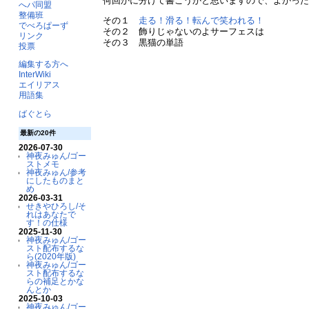
何回かに分けて書こうかと思いますので、よかっ
へパ同盟
整備班
その１
走る！滑る！転んで笑われる！
でべろぱーず
その２ 飾りじゃないのよサーフェスは
リンク
その３ 黒猫の単語
投票
編集する方へ
InterWiki
エイリアス
用語集
ばぐとら
最新の20件
2026-07-30
神夜みゅん/ゴー
ストメモ
神夜みゅん/参考
にしたものまと
め
2026-03-31
せきやひろし/そ
れはあなたで
す！の仕様
2025-11-30
神夜みゅん/ゴー
スト配布するな
ら(2020年版)
神夜みゅん/ゴー
スト配布するな
らの補足とかな
んとか
2025-10-03
神夜みゅん/ゴー