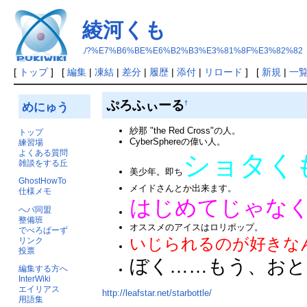
綾河くも
./?%E7%B6%BE%E6%B2%B3%E3%81%8F%E3%82%82
[
トップ
] [
編集
|
凍結
|
差分
|
履歴
|
添付
|
リロード
] [
新規
|
一
ぷろふぃーる
†
めにゅう
紗那 "the Red Cross"の人。
トップ
CyberSphereの偉い人。
練習場
よくある質問
ショタく
雑談をする丘
美少年。即ち
GhostHowTo
メイドさんとか出来ます。
仕様メモ
はじめてじゃな
へパ同盟
整備班
オススメのアイスはロリポップ。
でべろぱーず
いじられるのが好きな
リンク
投票
ぼく……もう、おと
編集する方へ
InterWiki
エイリアス
http://leafstar.net/starbottle/
用語集