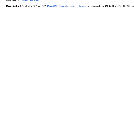
PukiWiki 1.5.4
© 2001-2022
PukiWiki Development Team
. Powered by PHP 8.2.32. HTML co