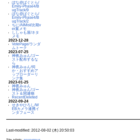
ぽな@ばぐとら/
Emily-Phase4/B
ugTrack/9
ぽな@ばぐとら/
Emily-Phase4/B
ugTrack/2
ちに/AIMist/次期v
er案メモ
ししゃも屋/ネタ
メモ
2023-12-28
VotePage/ランダ
ムトーク
2023-07-25
神夜みゅん/ゴー
スト配布するな
ら
神夜みゅん/伺
か・おすすめア
ップローダーリ
ンク集
2023-01-25
神夜みゅん
神夜みゅん/ゴー
スト＆関連物
RecentDeleted
2022-09-24
せきやひろし/W
EBカメラ連携イ
ンタフェース
Last-modified: 2012-08-02 (木) 20:50:03
Site admin:
anonymous