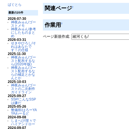
ばぐとら
関連ページ
†
最新の20件
2026-07-30
神夜みゅん/ゴー
作業用
†
ストメモ
神夜みゅん/参考
にしたものまと
め
ページ新規作成:
2026-03-31
せきやひろし/そ
れはあなたで
す！の仕様
2025-11-30
神夜みゅん/ゴー
スト配布するな
ら(2020年版)
神夜みゅん/ゴー
スト配布するな
らの補足とかな
んとか
2025-10-03
神夜みゅん/ゴー
ストの二次創作
ガイドライン
2025-09-27
SSP/こんなSSP
は嫌だ
2025-05-26
整備班/はろーYA
YAわーるど
2024-09-08
しまへび/里々で
ハイアンドロー
2024-09-07