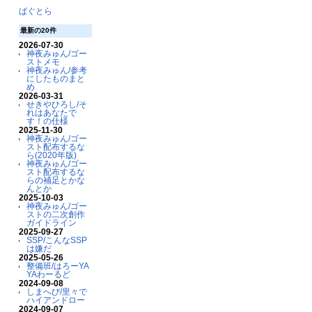
ばぐとら
最新の20件
2026-07-30
神夜みゅん/ゴー
ストメモ
神夜みゅん/参考
にしたものまと
め
2026-03-31
せきやひろし/そ
れはあなたで
す！の仕様
2025-11-30
神夜みゅん/ゴー
スト配布するな
ら(2020年版)
神夜みゅん/ゴー
スト配布するな
らの補足とかな
んとか
2025-10-03
神夜みゅん/ゴー
ストの二次創作
ガイドライン
2025-09-27
SSP/こんなSSP
は嫌だ
2025-05-26
整備班/はろーYA
YAわーるど
2024-09-08
しまへび/里々で
ハイアンドロー
2024-09-07