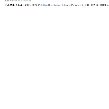
PukiWiki 1.5.4
© 2001-2022
PukiWiki Development Team
. Powered by PHP 8.2.32. HTML co