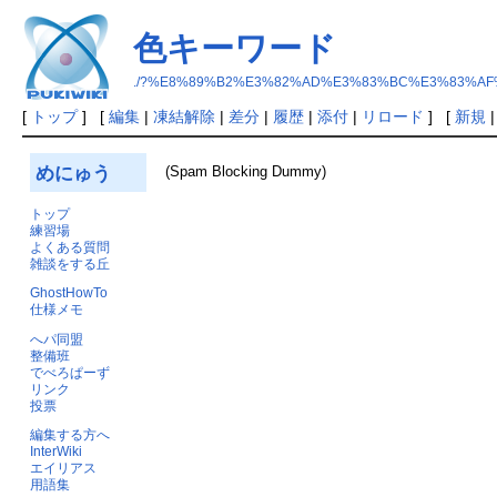
色キーワード
./?%E8%89%B2%E3%82%AD%E3%83%BC%E3%83%A
[
トップ
] [
編集
|
凍結解除
|
差分
|
履歴
|
添付
|
リロード
] [
新規
めにゅう
(Spam Blocking Dummy)
トップ
練習場
よくある質問
雑談をする丘
GhostHowTo
仕様メモ
へパ同盟
整備班
でべろぱーず
リンク
投票
編集する方へ
InterWiki
エイリアス
用語集