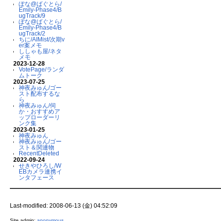
ぽな@ばぐとら/
Emily-Phase4/B
ugTrack/9
ぽな@ばぐとら/
Emily-Phase4/B
ugTrack/2
ちに/AIMist/次期v
er案メモ
ししゃも屋/ネタ
メモ
2023-12-28
VotePage/ランダ
ムトーク
2023-07-25
神夜みゅん/ゴー
スト配布するな
ら
神夜みゅん/伺
か・おすすめア
ップローダーリ
ンク集
2023-01-25
神夜みゅん
神夜みゅん/ゴー
スト＆関連物
RecentDeleted
2022-09-24
せきやひろし/W
EBカメラ連携イ
ンタフェース
Last-modified: 2008-06-13 (金) 04:52:09
Site admin:
anonymous