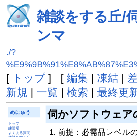
雑談をする丘/
ンマ
./?
%E9%9B%91%E8%AB%87%E3
[
トップ
] [
編集
|
凍結
|
新規
|
一覧
|
検索
|
最終更
伺かソフトウェア
めにゅう
トップ
練習場
前提：必需品レベル
よくある質問