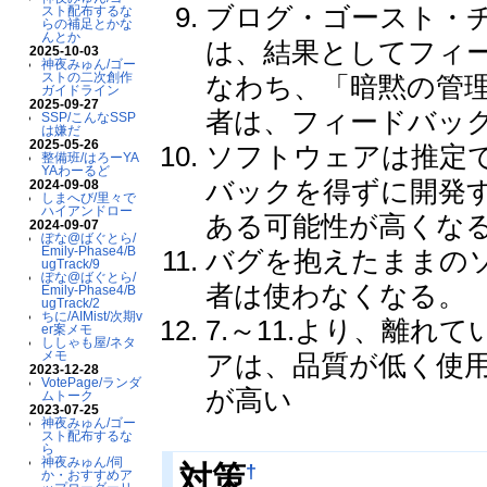
ブログ・ゴースト・
スト配布するな
らの補足とかな
んとか
は、結果としてフィ
2025-10-03
神夜みゅん/ゴー
ストの二次創作
なわち、「暗黙の管
ガイドライン
2025-09-27
者は、フィードバッ
SSP/こんなSSP
は嫌だ
2025-05-26
ソフトウェアは推定で
整備班/はろーYA
YAわーるど
バックを得ずに開発
2024-09-08
しまへび/里々で
ハイアンドロー
ある可能性が高くな
2024-09-07
ぽな@ばぐとら/
Emily-Phase4/B
バグを抱えたままの
ugTrack/9
ぽな@ばぐとら/
者は使わなくなる。
Emily-Phase4/B
ugTrack/2
ちに/AIMist/次期v
7.～11.より、離
er案メモ
ししゃも屋/ネタ
メモ
アは、品質が低く使
2023-12-28
VotePage/ランダ
が高い
ムトーク
2023-07-25
神夜みゅん/ゴー
スト配布するな
ら
神夜みゅん/伺
†
対策
か・おすすめア