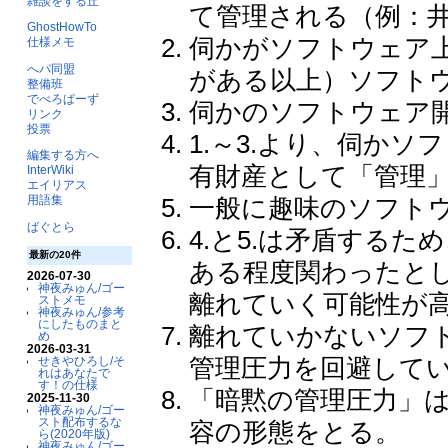
雑談をする丘
て管理される（例：
GhostHowTo
伺かがソフトウェア
仕様メモ
へパ同盟
がある以上）ソフト
整備班
でべろぱーず
伺かのソフトウェア
リンク
投票
1.～3.より、伺か
編集する方へ
有財産として「管理
InterWiki
エイリアス
一般に趣味のソフト
用語集
ばぐとら
4.と5.は矛盾する
最新の20件
ある程度関わったと
2026-07-30
神夜みゅん/ゴー
離れていく可能性が
ストメモ
神夜みゅん/参考
にしたものまと
離れていかないソフ
め
2026-03-31
管理圧力を回避して
せきやひろし/そ
れはあなたで
す！の仕様
「暗黙の管理圧力」
2025-11-30
神夜みゅん/ゴー
スト配布するな
容の形態をとる。
ら(2020年版)
神夜みゅん/ゴー