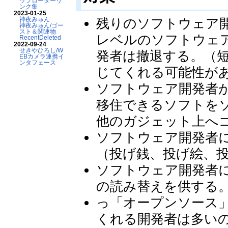
ップローダーリ
ンク集
2023-01-25
残りのソフトウェア
神夜みゅん
神夜みゅん/ゴー
スト＆関連物
レベルのソフトウェ
RecentDeleted
2022-09-24
せきやひろし/W
発者は撤退する。（
EBカメラ連携イ
ンタフェース
じてくれる可能性が
ソフトウェア開発者
移住できるソフトをソ
他のガジェット上へ
ソフトウェア開発者
（投げ銭、投げ絵、投げ
ソフトウェア開発者
の読み替えを供する
っ「オープンソース
くれる開発者は多いの