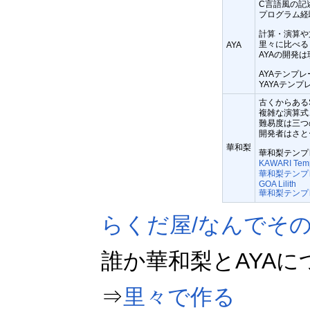
C言語風の記述
プログラム経
計算・演算や
里々に比べる
AYA
AYAの開発
AYAテンプ
YAYAテン
古くからある
複雑な演算式
難易度は三つ
開発者はさと
華和梨
華和梨テンプ
KAWARI Te
華和梨テンプレ
GOA Lilith
華和梨テンプ
らくだ屋/なんでそ
誰か華和梨とAYA
⇒
里々で作る