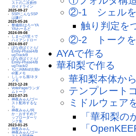
①フォルダ構
ストの二次創作
ガイドライン
②-1 シェル
2025-09-27
SSP/こんなSSP
は嫌だ
2025-05-26
触り判定を
整備班/はろーYA
YAわーるど
2024-09-08
②-2 トーク
しまへび/里々で
ハイアンドロー
2024-09-07
ぽな@ばぐとら/
AYAで作る
Emily-Phase4/B
ugTrack/9
ぽな@ばぐとら/
華和梨で作る
Emily-Phase4/B
ugTrack/2
ちに/AIMist/次期v
er案メモ
華和梨本体か
ししゃも屋/ネタ
メモ
2023-12-28
テンプレート
VotePage/ランダ
ムトーク
2023-07-25
神夜みゅん/ゴー
ミドルウェア
スト配布するな
ら
神夜みゅん/伺
「華和梨の
か・おすすめア
ップローダーリ
ンク集
「OpenKE
2023-01-25
神夜みゅん
神夜みゅん/ゴー
スト＆関連物