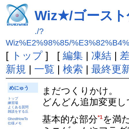
Wiz★/ゴース
./?
Wiz%E2%98%85/%E3%82%B4
[
トップ
] [
編集
|
凍結
|
新規
|
一覧
|
検索
|
最終更
めにゅう
まだつくりかけ。
トップ
どんどん追加変更し
練習場
よくある質問
雑談をする丘
基本的な部分
を満
*1
GhostHowTo
仕様メモ