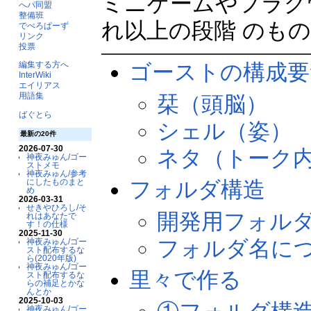
ミニゲームやフラグ
へパ同盟
整備班
れ以上の段階 のも
でべろぱーず
リンク
投票
ゴーストの構成要
編集する方へ
InterWiki
エイリアス
用語集
栞（頭脳）
ばぐとら
シェル（姿）
最新の20件
2026-07-30
ネタ（トーク
神夜みゅん/ゴー
ストメモ
神夜みゅん/参考
フォルダ構造
にしたものまと
め
2026-03-31
せきやひろし/そ
開発用フォル
れはあなたで
す！の仕様
2025-11-30
フォルダ名に
神夜みゅん/ゴー
スト配布するな
ら(2020年版)
神夜みゅん/ゴー
里々で作る
スト配布するな
らの補足とかな
んとか
2025-10-03
神夜みゅん/ゴー