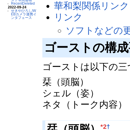
華和梨関係リンク
RecentDeleted
2022-09-24
せきやひろし/W
リンク
EBカメラ連携イ
ンタフェース
ソフトなどの
ゴーストの構成
ゴーストは以下の三
栞（頭脳）
シェル（姿）
ネタ（トーク内容）
栞（頭脳）
*2
†