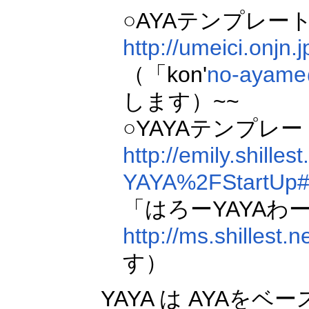
○AYAテンプレ
http://umeici.onjn.j
（「kon'
no-ayame
します）~~
○YAYAテンプレ
http://emily.shille
YAYA%2FStartUp#
「はろーYAYA
http://ms.shillest.
す）
YAYA は AYAを