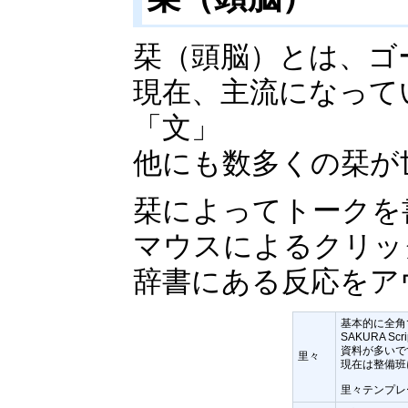
栞（頭脳）とは、ゴ
現在、主流になって
「文」
他にも数多くの栞が
栞によってトークを
マウスによるクリッ
辞書にある反応をア
基本的に全角
SAKURA 
資料が多いで
里々
現在は整備班
里々テンプレ