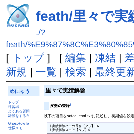
feath/里々で
./?
feath/%E9%87%8C%E3%80%
[
トップ
] [
編集
|
凍結
|
新規
|
一覧
|
検索
|
最終更
里々で実績解除
†
めにゅう
トップ
†
変数の登録
練習場
よくある質問
雑談をする丘
以下の項目をsatori_conf.txtに記述し、初期値
GhostHowTo
＄実績解除バーの長さ【タブ】16

仕様メモ
＄実績解除スコア【タブ】0