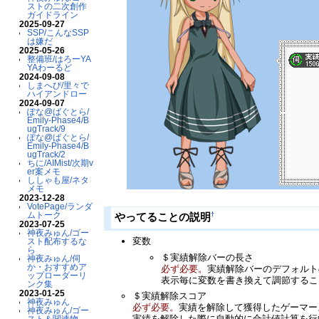
ストの二次創作
ガイドライン
2025-09-27
SSP/こんなSSP
は嫌だ
2025-05-26
整備班/はろーYA
YAわーるど
2024-09-08
しまへび/里々で
ハイアンドロー
2024-09-07
ぽな@ばぐとら/
Emily-Phase4/B
ugTrack/9
ぽな@ばぐとら/
Emily-Phase4/B
ugTrack/2
ちに/AIMist/次期v
er案メモ
ししゃも屋/ネタ
メモ
2023-12-28
VotePage/ランダ
ムトーク
†
やってることの説明
2023-07-25
神夜みゅん/ゴー
変数
スト配布するな
ら
＄実績解除バーの長さ
神夜みゅん/伺
か・おすすめア
必ず必要。
実績解除バーのデフォルト
ップローダーリ
表示毎に変数を書き換えて調節するこ
ンク集
2023-01-25
＄実績解除スコア
神夜みゅん
必ず必要。
実績を解除して獲得したゲーマー
神夜みゅん/ゴー
実績を解除した際に自動的に合計値計算を行
スト＆関連物