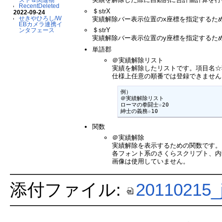
RecentDeleted
＄strX
2022-09-24
せきやひろし/W
実績解除バー表示位置のx座標を指定するた
EBカメラ連携イ
＄strY
ンタフェース
実績解除バー表示位置のy座標を指定するた
単語郡
＠実績解除リスト
実績を解除したリストです。項目名☆
仕様上任意の順番では登録できません
例）

＠実績解除リスト

ローマの拳闘士☆20

紳士の義務☆10
関数
＠実績解除
実績解除を表示するための関数です。
各フォント系のさくらスクリプト、内部関数se
画像は使用していません。
添付ファイル:
20110215_j