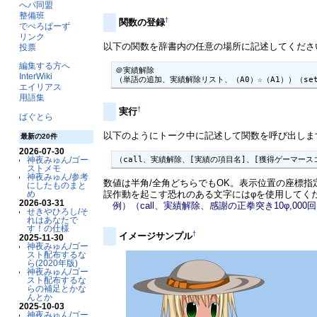
へパ同盟
整備班
†
関数の登録
でべろぱーず
リンク
以下の関数を辞書内の任意の場所に記述してくださ
投票
編集する方へ
＠実績解除

InterWiki
（単語の追加、実績解除リスト、（A0）☆（A1））（set、実績解除ス
エイリアス
用語集
†
実行
ばぐとら
以下のようにトーク中に記述して関数を呼び出しま
最新の20件
2026-07-30
（call、実績解除、[実績の項目名]、[獲得ゲーマース
神夜みゅん/ゴー
ストメモ
神夜みゅん/参考
数値は半角/全角どちらでもOK。表示位置の座標指
にしたものまと
誤作動を起こす恐れのある文字にはφを使用してく
め
2026-03-31
例）（call、実績解除、感謝の正拳突き10φ,000回
せきやひろし/そ
れはあなたで
す！の仕様
†
イメージサンプル
2025-11-30
神夜みゅん/ゴー
スト配布するな
ら(2020年版)
神夜みゅん/ゴー
スト配布するな
らの補足とかな
んとか
2025-10-03
神夜みゅん/ゴー