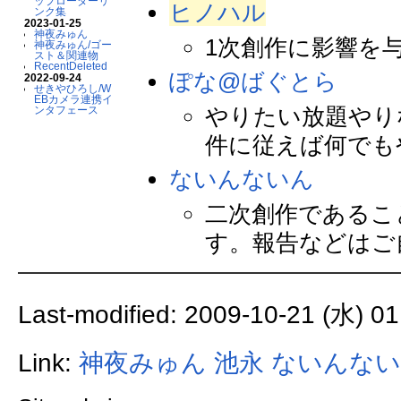
ップローダーリ
ヒノハル
ンク集
2023-01-25
神夜みゅん
1次創作に影響を
神夜みゅん/ゴー
スト＆関連物
RecentDeleted
ぽな@ばぐとら
2022-09-24
せきやひろし/W
EBカメラ連携イ
やりたい放題やりな
ンタフェース
件に従えば何でも
ないんないん
二次創作であるこ
す。報告などはご
Last-modified: 2009-10-21 (水) 01
Link:
神夜みゅん
池永
ないんない