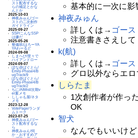
スト配布するな
基本的に一次に影
らの補足とかな
んとか
2025-10-03
神夜みゅん
神夜みゅん/ゴー
ストの二次創作
ガイドライン
詳しくは→
ゴース
2025-09-27
SSP/こんなSSP
は嫌だ
注意書きさえして
2025-05-26
整備班/はろーYA
YAわーるど
k(航)
2024-09-08
しまへび/里々で
ハイアンドロー
詳しくは→
ゴース
2024-09-07
ぽな@ばぐとら/
グロ以外ならエロ
Emily-Phase4/B
ugTrack/9
ぽな@ばぐとら/
Emily-Phase4/B
しらたま
ugTrack/2
ちに/AIMist/次期v
er案メモ
1次創作者が作っ
ししゃも屋/ネタ
メモ
OK
2023-12-28
VotePage/ランダ
ムトーク
智犬
2023-07-25
神夜みゅん/ゴー
スト配布するな
ら
なんでもいいけど
神夜みゅん/伺
か・おすすめア