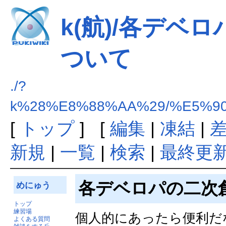
k(航)/各デベ
ついて
./?
k%28%E8%88%AA%29/%E5%
[
トップ
] [
編集
|
凍結
|
新規
|
一覧
|
検索
|
最終更
各デベロパの二次
めにゅう
トップ
練習場
個人的にあったら便利だ
よくある質問