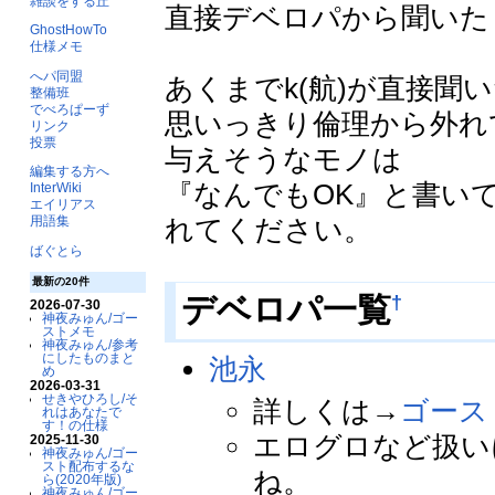
雑談をする丘
直接デベロパから聞いた
GhostHowTo
仕様メモ
へパ同盟
あくまでk(航)が直接聞
整備班
でべろぱーず
思いっきり倫理から外れ
リンク
投票
与えそうなモノは
編集する方へ
『なんでもOK』と書い
InterWiki
エイリアス
れてください。
用語集
ばぐとら
最新の20件
†
デベロパ一覧
2026-07-30
神夜みゅん/ゴー
ストメモ
神夜みゅん/参考
にしたものまと
池永
め
2026-03-31
せきやひろし/そ
詳しくは→
ゴース
れはあなたで
す！の仕様
エログロなど扱い
2025-11-30
神夜みゅん/ゴー
スト配布するな
ね。
ら(2020年版)
神夜みゅん/ゴー