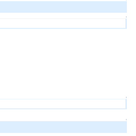
↑
↑
↑