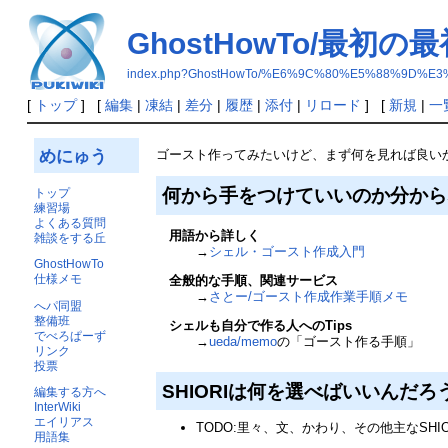
GhostHowTo/最初の最
index.php?GhostHowTo/%E6%9C%80%E5%88%9D%
[
トップ
] [
編集
|
凍結
|
差分
|
履歴
|
添付
|
リロード
] [
新規
|
一
めにゅう
ゴースト作ってみたいけど、まず何を見れば良い
何から手をつけていいのか分から
トップ
練習場
よくある質問
用語から詳しく
雑談をする丘
→
シェル・ゴースト作成入門
GhostHowTo
仕様メモ
全般的な手順、関連サービス
→
さとー/ゴースト作成作業手順メモ
へパ同盟
整備班
シェルも自分で作る人へのTips
でべろぱーず
→
ueda/memo
の「ゴースト作る手順」
リンク
投票
SHIORIは何を選べばいいんだろ
編集する方へ
InterWiki
エイリアス
TODO:里々、文、かわり、その他主なSHI
用語集