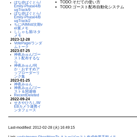
TODO:そだての使い方
ぽな@ばぐとら/
Emily-Phase4/B
TODO:ゴースト配布自動化システム
ugTrack/9
ぽな@ばぐとら/
Emily-Phase4/B
ugTrack/2
ちに/AIMist/次期v
er案メモ
ししゃも屋/ネタ
メモ
2023-12-28
VotePage/ランダ
ムトーク
2023-07-25
神夜みゅん/ゴー
スト配布するな
ら
神夜みゅん/伺
か・おすすめア
ップローダーリ
ンク集
2023-01-25
神夜みゅん
神夜みゅん/ゴー
スト＆関連物
RecentDeleted
2022-09-24
せきやひろし/W
EBカメラ連携イ
ンタフェース
Last-modified: 2012-02-28 (火) 16:49:15
Link:
ueda/memo
GhostHowTo
さとー/ゴースト作成作業手順メモ