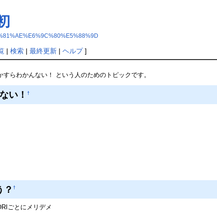
初
E3%81%AE%E6%9C%80%E5%88%9D
覧
|
検索
|
最終更新
|
ヘルプ
]
かすらわかんない！ という人のためのトピックです。
ない！
†
う？
†
ORIごとにメリデメ