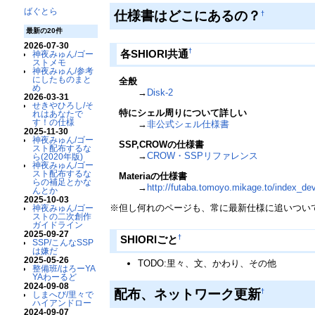
ばぐとら
仕様書はどこにあるの？
†
最新の20件
2026-07-30
†
各SHIORI共通
神夜みゅん/ゴー
ストメモ
神夜みゅん/参考
にしたものまと
全般
め
→
Disk-2
2026-03-31
せきやひろし/そ
特にシェル周りについて詳しい
れはあなたで
す！の仕様
→
非公式シェル仕様書
2025-11-30
神夜みゅん/ゴー
SSP,CROWの仕様書
スト配布するな
→
CROW・SSPリファレンス
ら(2020年版)
神夜みゅん/ゴー
スト配布するな
Materiaの仕様書
らの補足とかな
→
http://futaba.tomoyo.mikage.to/index_de
んとか
2025-10-03
※但し何れのページも、常に最新仕様に追いつい
神夜みゅん/ゴー
ストの二次創作
ガイドライン
2025-09-27
†
SHIORIごと
SSP/こんなSSP
は嫌だ
2025-05-26
TODO:里々、文、かわり、その他
整備班/はろーYA
YAわーるど
2024-09-08
配布、ネットワーク更新
†
しまへび/里々で
ハイアンドロー
2024-09-07