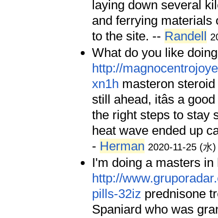
laying down several kil
and ferrying materials
to the site. --
Randell
2
What do you like doing
http://magnocentrojoy
xn1h
masteron steroid 
still ahead, itâs a goo
the right steps to stay 
heat wave ended up cau
-
Herman
2020-11-25 (水)
I'm doing a masters in
http://www.gruporadar
pills-32iz
prednisone tr
Spaniard who was grante