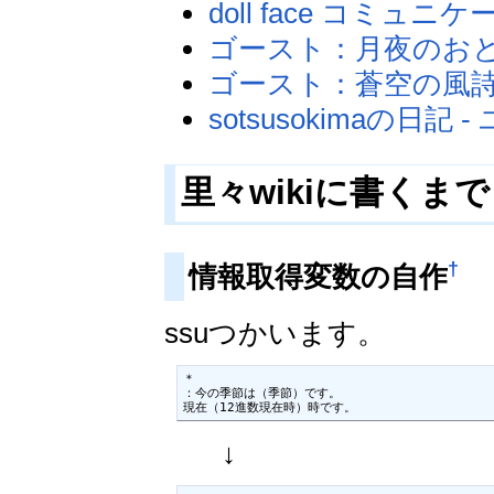
doll face コミュニ
ゴースト：月夜のお
ゴースト：蒼空の風
sotsusokimaの
里々wikiに書くま
†
情報取得変数の自作
ssuつかいます。
＊

：今の季節は（季節）です。

現在（12進数現在時）時です。
↓