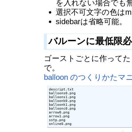
を入れない場合でも
選択不可文字の色はmenu.di
sidebarは省略可能。
バルーンに最低限
ゴーストごとに作ってた
で。
balloon のつくりかた
descript.txt

balloons0.png

balloons1.png

balloonk0.png

balloonk1.png

balloonc0.png

arrow0.png

arrow1.png

sstp.png

online0.png