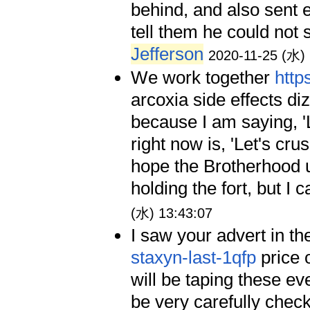
behind, and also sent e
tell them he could not 
Jefferson
2020-11-25 (水) 
We work together
http
arcoxia side effects d
because I am saying, 'L
right now is, 'Let's crus
hope the Brotherhood un
holding the fort, but I c
(水) 13:43:07
I saw your advert in t
staxyn-last-1qfp
price 
will be taping these eve
be very carefully check