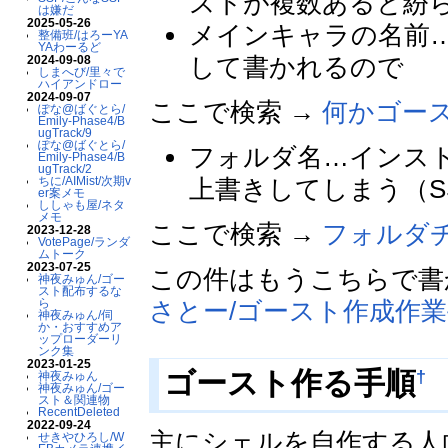
ストが複数あると紛
は嫌だ
2025-05-26
メインキャラの名前
整備班/はろーYA
YAわーるど
して書かれるので
2024-09-08
しまへび/里々で
ハイアンドロー
2024-09-07
ここで検索 →
何かゴー
ぽな@ばぐとら/
Emily-Phase4/B
ugTrack/9
ぽな@ばぐとら/
フォルダ名…インス
Emily-Phase4/B
ugTrack/2
上書きしてしまう（S
ちに/AIMist/次期v
er案メモ
ししゃも屋/ネタ
メモ
ここで検索 →
フォルダ
2023-12-28
VotePage/ランダ
ムトーク
2023-07-25
この件はもうこちらで書
神夜みゅん/ゴー
スト配布するな
さとー/ゴースト作成作
ら
神夜みゅん/伺
か・おすすめア
ップローダーリ
ンク集
2023-01-25
†
ゴースト作る手順
神夜みゅん
神夜みゅん/ゴー
スト＆関連物
RecentDeleted
2022-09-24
主にシェルを自作する人
せきやひろし/W