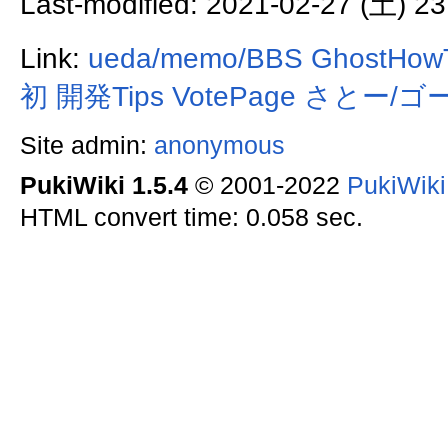
Last-modified: 2021-02-27 (土) 23
Link:
ueda/memo/BBS
GhostHow
初
開発Tips
VotePage
さとー/ゴ
Site admin:
anonymous
PukiWiki 1.5.4
© 2001-2022
PukiWik
HTML convert time: 0.058 sec.