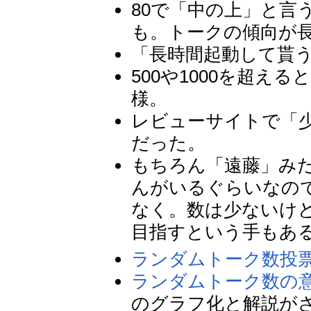
80で「中の上」と言
も。トークの傾向が
「長時間起動して貰う
500や1000を超
様。
レビューサイトで「少
だった。
もちろん「遠藤」み
んがいるぐらいなの
なく。数は少ないけ
目指すという手もあ
ランダムトーク数投
ランダムトーク数の
のグラフ化と解説が