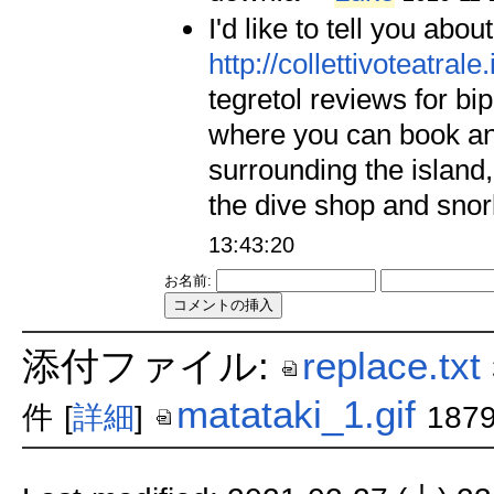
I'd like to tell you abo
http://collettivoteatral
tegretol reviews for b
where you can book an
surrounding the island
the dive shop and snork
13:43:20
お名前:
添付ファイル:
replace.txt
matataki_1.gif
件
[
詳細
]
187