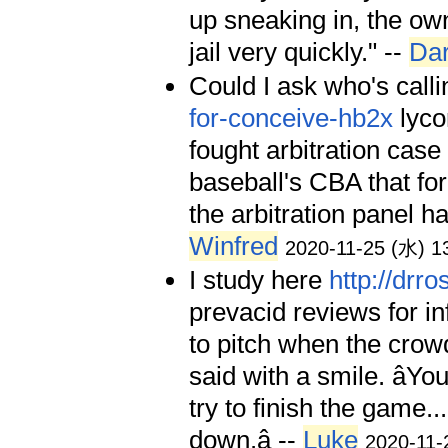
up sneaking in, the own
jail very quickly." --
Dar
Could I ask who's call
for-conceive-hb2x
lyco
fought arbitration case
baseball's CBA that for
the arbitration panel h
Winfred
2020-11-25 (水) 1
I study here
http://drr
prevacid reviews for infa
to pitch when the crowd 
said with a smile. âYo
try to finish the game...
down.â --
Luke
2020-11-