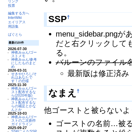
リンク
投票
編集する方へ
†
SSP
InterWiki
エイリアス
用語集
menu_sidebar.
ばぐとら
だと右クリックして
最新の20件
2026-07-30
る。
神夜みゅん/ゴー
ストメモ
神夜みゅん/参考
バルーンのファイル
にしたものまと
め
2026-03-31
最新版は修正済み
せきやひろし/そ
れはあなたで
す！の仕様
2025-11-30
神夜みゅん/ゴー
†
なまえ
スト配布するな
ら(2020年版)
神夜みゅん/ゴー
スト配布するな
らの補足とかな
他ゴーストと被らないよ
んとか
2025-10-03
神夜みゅん/ゴー
ストの二次創作
ゴーストの名前…被
ガイドライン
2025-09-27
SSP/こんなSSP