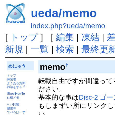
ueda/memo
index.php?ueda/memo
[
トップ
] [
編集
|
凍結
|
新規
|
一覧
|
検索
|
最終更
memo
†
めにゅう
トップ
転載自由ですが間違って
練習場
よくある質問
雑談をする丘
ださい。
GhostHowTo
基本的な事は
Disc-2 
仕様メモ
もしまずい所にリンクし
へパ同盟
整備班
い。
でべろぱーず