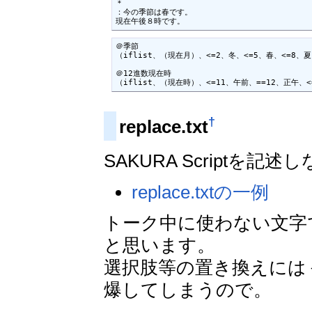
＊

：今の季節は春です。

現在午後８時です。
＠季節

（iflist、（現在月）、<=2、冬、<=5、春、<=8、夏
＠12進数現在時

（iflist、（現在時）、<=11、午前、==12、正午、
†
replace.txt
SAKURA Scriptを
replace.txtの一例
トーク中に使わない文字
と思います。
選択肢等の置き換えには
爆してしまうので。