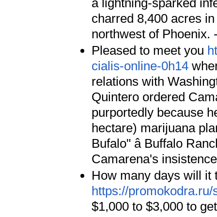
a lightning-sparked in
charred 8,400 acres in 
northwest of Phoenix. 
Pleased to meet you
h
cialis-online-0h14
where
relations with Washi
Quintero ordered Camar
purportedly because he
hectare) marijuana pl
Bufalo" â Buffalo Ranc
Camarena's insistence
How many days will it 
https://promokodra.ru/
$1,000 to $3,000 to ge