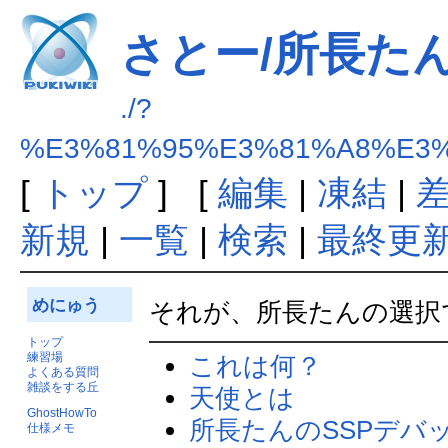
さとー/所長た
./?
%E3%81%95%E3%81%A8%E3
[
トップ
] [
編集
|
凍結
|
新規
|
一覧
|
検索
|
最終更
めにゅう
それが、所長たんの選択
トップ
練習場
これは何？
よくある質問
雑談をする丘
天使とは
GhostHowTo
所長たんのSSPデバ
仕様メモ