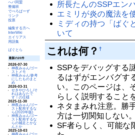
所長たんのSSPエン
へパ同盟
整備班
でべろぱーず
エミリが炎の魔法を
リンク
投票
ミディの持つ「ばぐと
編集する方へ
いて
InterWiki
エイリアス
用語集
これは何？
†
ばぐとら
最新の20件
2026-07-30
SSPをデバッグする
神夜みゅん/ゴー
ストメモ
るはずがエンバグす
神夜みゅん/参考
にしたものまと
め
い。このページは、
2026-03-31
せきやひろし/そ
れはあなたで
らしく説明すること
す！の仕様
2025-11-30
ネタまみれ注意。勝
神夜みゅん/ゴー
スト配布するな
ら(2020年版)
方は一切関知しない
神夜みゅん/ゴー
スト配布するな
SF者らしく、可能
らの補足とかな
んとか
2025-10-03
神夜みゅん/ゴー