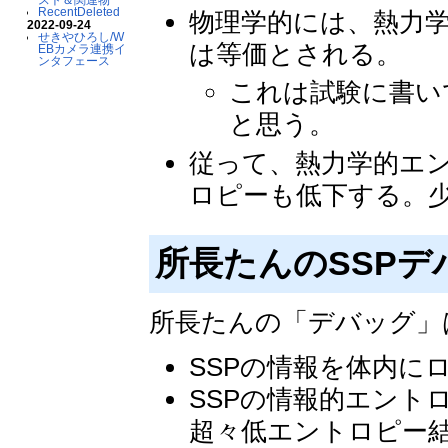
RecentDeleted
物理学的には、熱力
2022-09-24
せきやひろし/W
は等価とされる。
EBカメラ連携イ
ンタフェース
これは試験に書い
と思う。
従って、熱力学的エ
ロピーも低下する。
所長たんのSSP
所長たんの「デバッグ」
SSPの情報を体内に
SSPの情報的エント
超々低エントロピー結