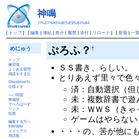
神鳴
./?%E7%A5%9E%E9%B3%B4
[
トップ
] [
編集
|
凍結
|
差分
|
履歴
|
添付
|
リロード
] [
新規
|
一
ぷろふ？
†
めにゅう
トップ
練習場
ＳＳ書き、らしい。
よくある質問
雑談をする丘
とりあえず里々で色
GhostHowTo
仕様メモ
済：自動選択（但
へパ同盟
未：複数辞書で遊
整備班
でべろぱーず
未：ＷＷＳ（きゃ
リンク
投票
ゲームはやらない
編集する方へ
InterWiki
・・・の、筈が他に
エイリアス
用語集