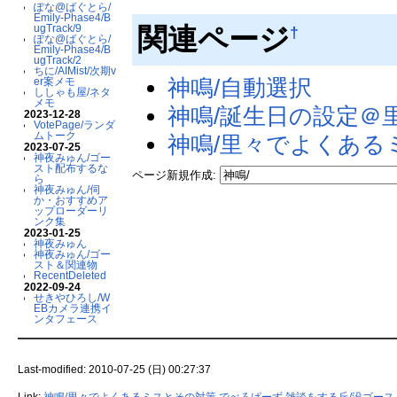
ぽな@ばぐとら/
Emily-Phase4/B
関連ページ
ugTrack/9
†
ぽな@ばぐとら/
Emily-Phase4/B
ugTrack/2
ちに/AIMist/次期v
神鳴/自動選択
er案メモ
ししゃも屋/ネタ
メモ
神鳴/誕生日の設定＠
2023-12-28
VotePage/ランダ
ムトーク
神鳴/里々でよくある
2023-07-25
神夜みゅん/ゴー
スト配布するな
ページ新規作成:
ら
神夜みゅん/伺
か・おすすめア
ップローダーリ
ンク集
2023-01-25
神夜みゅん
神夜みゅん/ゴー
スト＆関連物
RecentDeleted
2022-09-24
せきやひろし/W
EBカメラ連携イ
ンタフェース
Last-modified: 2010-07-25 (日) 00:27:37
Link:
神鳴/里々でよくあるミスとその対策
でべろぱーず
雑談をする丘/没ゴース