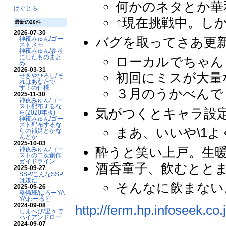
何かのネタとか華
ばぐとら
↑現在挑戦中。し
最新の20件
2026-07-30
バグを取ってさあ更
神夜みゅん/ゴー
ストメモ
神夜みゅん/参考
にしたものまと
ローカルでちゃん
め
2026-03-31
初回にミスが大量
せきやひろし/そ
れはあなたで
す！の仕様
３月のうかべんで
2025-11-30
神夜みゅん/ゴー
スト配布するな
気がつくとキャラ設
ら(2020年版)
神夜みゅん/ゴー
スト配布するな
まあ、いいや\1よ
らの補足とかな
んとか
2025-10-03
酔うと笑い上戸。生
神夜みゅん/ゴー
ストの二次創作
ガイドライン
酒呑童子、飲むとと
2025-09-27
SSP/こんなSSP
は嫌だ
そんなに飲まない
2025-05-26
整備班/はろーYA
YAわーるど
2024-09-08
http://ferm.hp.infoseek.co.
しまへび/里々で
ハイアンドロー
2024-09-07