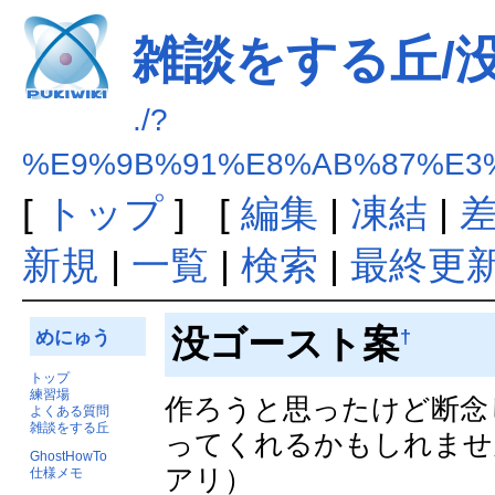
雑談をする丘/
./?
%E9%9B%91%E8%AB%87%E3
[
トップ
] [
編集
|
凍結
|
新規
|
一覧
|
検索
|
最終更
没ゴースト案
†
めにゅう
トップ
練習場
作ろうと思ったけど断念
よくある質問
雑談をする丘
ってくれるかもしれませ
GhostHowTo
アリ）
仕様メモ