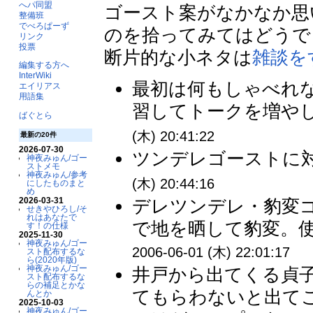
へパ同盟
ゴースト案がなかなか思
整備班
でべろぱーず
のを拾ってみてはどうで
リンク
投票
断片的な小ネタは
雑談を
編集する方へ
InterWiki
最初は何もしゃべれ
エイリアス
用語集
習してトークを増やし
ばぐとら
(木) 20:41:22
最新の20件
2026-07-30
ツンデレゴーストに対
神夜みゅん/ゴー
ストメモ
神夜みゅん/参考
(木) 20:44:16
にしたものまと
め
デレツンデレ・豹変
2026-03-31
せきやひろし/そ
れはあなたで
で地を晒して豹変。使
す！の仕様
2025-11-30
神夜みゅん/ゴー
2006-06-01 (木) 22:01:17
スト配布するな
ら(2020年版)
神夜みゅん/ゴー
井戸から出てくる貞
スト配布するな
らの補足とかな
てもらわないと出て
んとか
2025-10-03
神夜みゅん/ゴー