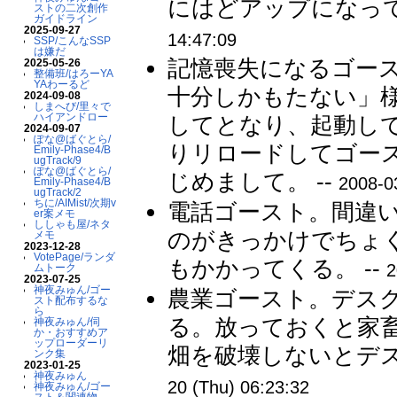
にはどアップになって
ストの二次創作
ガイドライン
2025-09-27
14:47:09
SSP/こんなSSP
は嫌だ
記憶喪失になるゴー
2025-05-26
整備班/はろーYA
YAわーるど
十分しかもたない」
2024-09-08
しまへび/里々で
ハイアンドロー
してとなり、起動し
2024-09-07
ぽな@ばぐとら/
りリロードしてゴー
Emily-Phase4/B
ugTrack/9
ぽな@ばぐとら/
じめまして。 --
2008-0
Emily-Phase4/B
ugTrack/2
ちに/AIMist/次期v
電話ゴースト。間違
er案メモ
ししゃも屋/ネタ
のがきっかけでちょ
メモ
2023-12-28
VotePage/ランダ
もかかってくる。 --
2
ムトーク
2023-07-25
神夜みゅん/ゴー
農業ゴースト。デス
スト配布するな
ら
る。放っておくと家
神夜みゅん/伺
か・おすすめア
ップローダーリ
畑を破壊しないとデス
ンク集
2023-01-25
神夜みゅん
20 (Thu) 06:23:32
神夜みゅん/ゴー
スト＆関連物