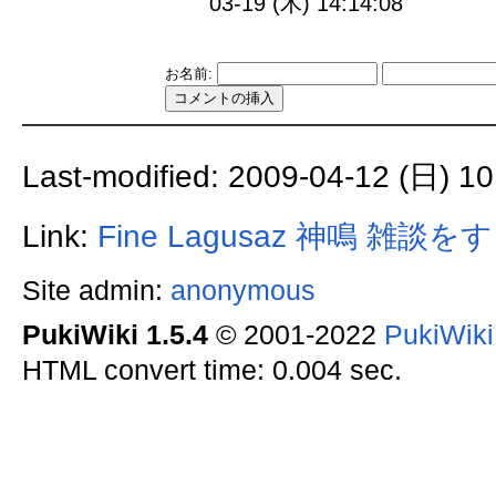
03-19 (木) 14:14:08
お名前:
Last-modified: 2009-04-12 (日) 10
Link:
Fine Lagusaz
神鳴
雑談をす
Site admin:
anonymous
PukiWiki 1.5.4
© 2001-2022
PukiWik
HTML convert time: 0.004 sec.